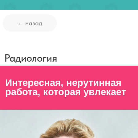
Радиология
Интересная, нерутинная
работа, которая увлекает
Елена Валерьевна Меских,
д.м.н., профессор кафедры
рентгенорадиологии Института
непрерывного образования и
профессионального развития, заведующая