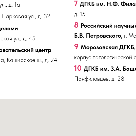
7
ДГКБ им. Н.Ф. Фила
л., д. 1а
д. 15
я Парковая ул., д. 32
8
Российский научный
делами
Б.В. Петровского,
г. Мо
кая ул., д. 45
9
Морозовская ДГКБ,
овательский центр
корпус патологической 
а, Каширское ш., д. 24
10
ДГКБ им. З.А. Баш
Панфиловцев, д. 28